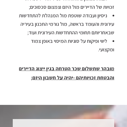
זכויות של הדיירים מול היזם וצמצום סכסוכים;
ניסיון ועבודה שוטפת מול המנהלת להתחדשות
עירונית והעומד בראשה, מול גורמי התכנון בעיריה
שבאחריותם תחומי ההתחדשות העירונית ועוד;
ליווי ופיקוח על סוגיות המיסוי באופן צמוד
ומקצועי.
מובהר שתשלום שכר הטרחה בגין ייצוג הדיירים
והבטחת זכויותיהם -יהיה על חשבון היזם;